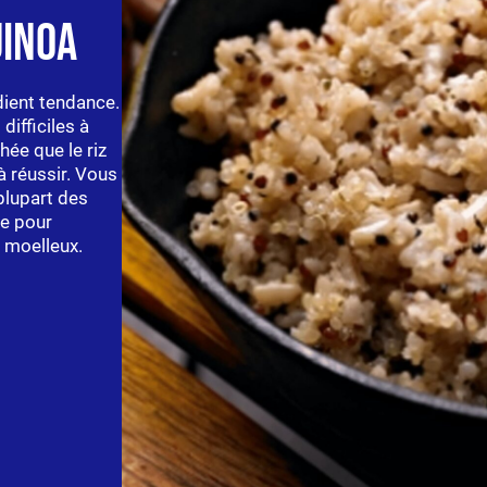
uinoa
dient tendance.
difficiles à
hée que le riz
 à réussir. Vous
plupart des
ée pour
 moelleux.