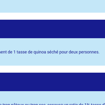
nt de 1 tasse de quinoa séché pour deux personnes.
e trop pâteux ou trop sec, essayez un ratio de 1¾ tasse 