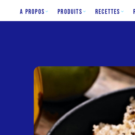
A Propos
Produits
Recettes
ue
Bâtonnets
efin
de poisson
erge
Ail et herbe
vette
A l’anglaise
e
Crevettes en
Papillon