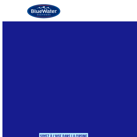
Filets de
Mor
poisson
Aigl
Bâtonnets
Gob
de poisson
Cre
Crevettes
Sol
préparées
Crevettes en
sauce
Soyez à l'aise dans la cuisine