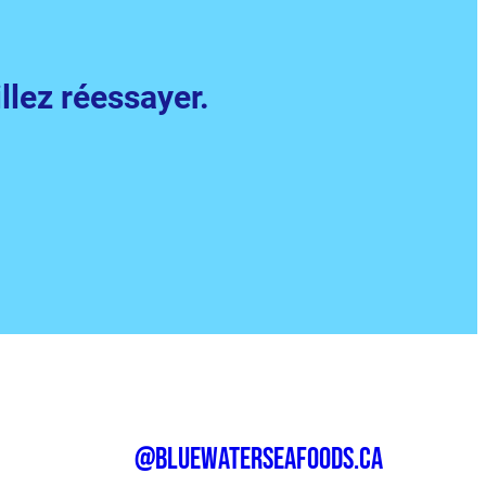
llez réessayer.
@bluewaterseafoods.ca