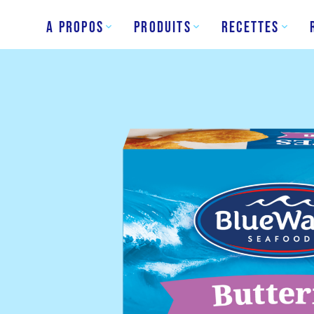
A Propos
Produits
Recettes
ue
Bâtonnets
efin
de poisson
erge
Ail et herbe
vette
A l’anglaise
e
Crevettes en
Papillon