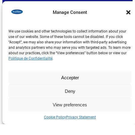
Manage Consent
We use cookies and other technologies to collect information about your
use of our website. Some of these tools cannot be disabled. If you click
“Accept”, we may also share your information with third-party advertising
and analytics partners who may serve you with targeted ads. To learn more
Produits
about our practices, click the “View preferences” button below or view our
à propos de nous
Politique de Confidentialité
.
Explorer
Accepter
Deny
Politique de Confidentialité
Mention Légale
View preferences
Avis de Collecte
Cookie Policy
Privacy Statement